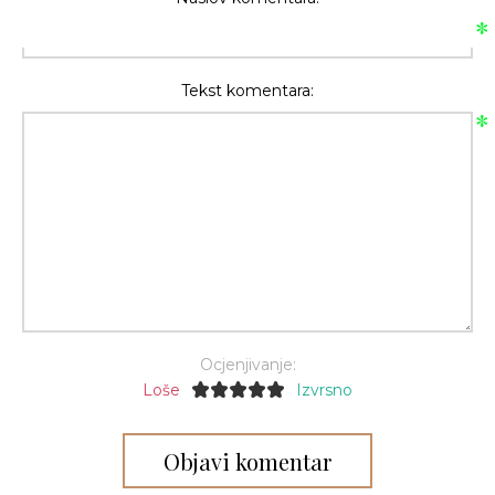
*
Tekst komentara:
*
Ocjenjivanje:
Loše
Izvrsno
Objavi komentar