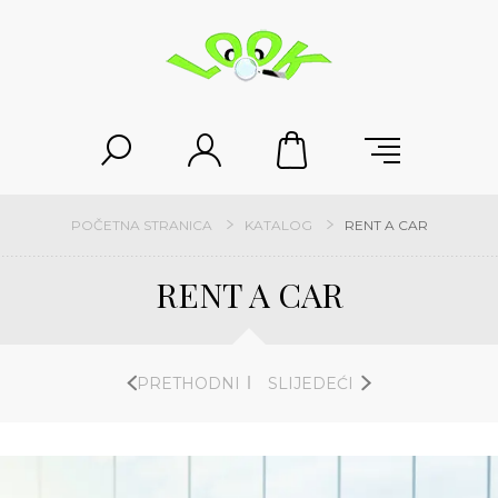
POČETNA STRANICA
KATALOG
RENT A CAR
RENT A CAR
PRETHODNI
SLIJEDEĆI