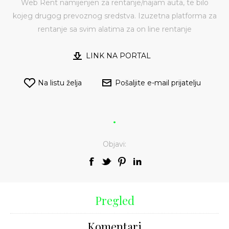
Web Rent namijenjen za rentanje/najam auta, te bilo
kojeg drugog prevoznog sredstva. Izuzetna platforma za
rentanje sa svim alatima za on line rentanje
LINK NA PORTAL
Na listu želja
Pošaljite e-mail prijatelju
.
Objavi:
Pregled
Komentari